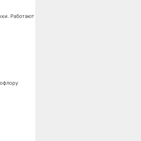
жки. Работают
рофлору