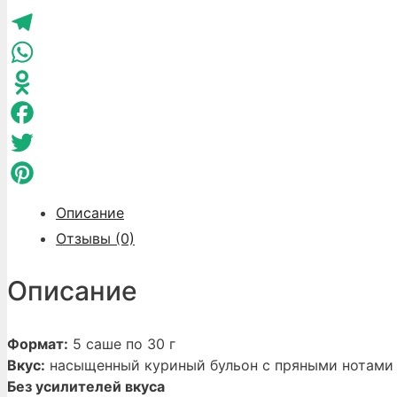
Гринвей
VK
Куриный
суп
Telegram
WhatsApp
Odnoklassniki
Facebook
Twitter
Pinterest
Описание
Отзывы (0)
Описание
Формат:
5 саше по 30 г
Вкус:
насыщенный куриный бульон с пряными нотами
Без усилителей вкуса