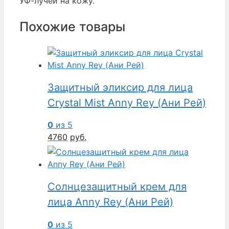
УФ-лучей на кожу.
Похожие товары
Защитный эликсир для лица
Crystal Mist Anny Rey (Ани Рей)
0
из 5
4760
руб.
Солнцезащитный крем для
лица Anny Rey (Ани Рей)
0
из 5