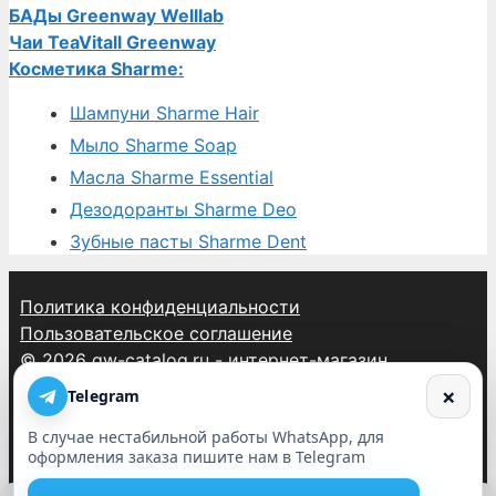
БАДы Greenway Welllab
Чаи TeaVitall Greenway
Косметика Sharme:
Шампуни Sharme Hair
Мыло Sharme Soap
Масла Sharme Essential
Дезодоранты Sharme Deo
Зубные пасты Sharme Dent
Политика конфиденциальности
Пользовательское соглашение
© 2026 gw-catalog.ru - интернет-магазин
продукции Гринвей
×
Telegram
пн-вс, 08:00 - 23:00 (мск)
В случае нестабильной работы WhatsApp, для
info@gw-catalog.ru
оформления заказа пишите нам в Telegram