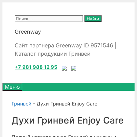
Перейти
к
Поиск:
содержимому
Greenway
Сайт партнера Greenway ID 9571546 |
Каталог продукции Гринвей
+7 981 988 12 95
Меню
Гринвей
- Духи Гринвей Enjoy Care
Духи Гринвей Enjoy Care