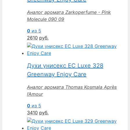
Аналог аромата Zarkoperfume - Pink
Molecule 090 09
0
из 5
2610
руб.
Духи унисекс EC Luxe 328
Greenway Enjoy Care
Аналог аромата Thomas Kosmala Après
l’Amour
0
из 5
3410
руб.