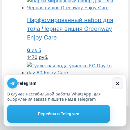
Парфюмированный набор для
тела Черная вишня Greenway
Enjoy Care
0
из 5
1470
руб.
×
Telegram
Туалетная вода унисекс EC Day
to day 80 Enjoy Care
В случае нестабильной работы WhatsApp, для
оформления заказа пишите нам в Telegram
Аналог аромата Calvin Klein CK One
Этот сайт использует cookie. Нажимая кнопку Принять или
Перейти в Telegram
продолжая использовать сайт, Вы даете свое согласие на
0
из 5
работу с этими файлами.
Принять
1250
руб.