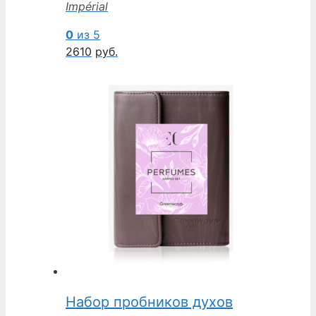
Impérial
0
из 5
2610
руб.
Набор пробников духов