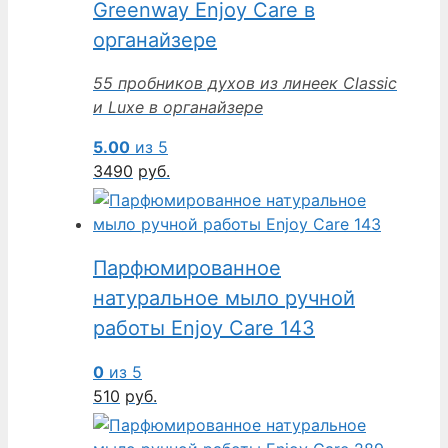
Greenway Enjoy Care в
органайзере
55 пробников духов из линеек Classic
и Luxe в органайзере
5.00
из 5
3490
руб.
Парфюмированное
натуральное мыло ручной
работы Enjoy Care 143
0
из 5
510
руб.