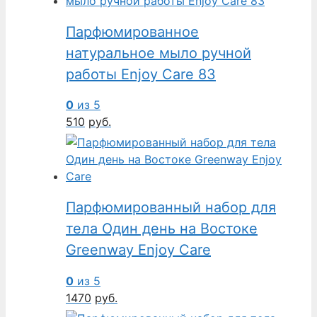
Парфюмированное
натуральное мыло ручной
работы Enjoy Care 83
0
из 5
510
руб.
Парфюмированный набор для
тела Один день на Востоке
Greenway Enjoy Care
0
из 5
1470
руб.