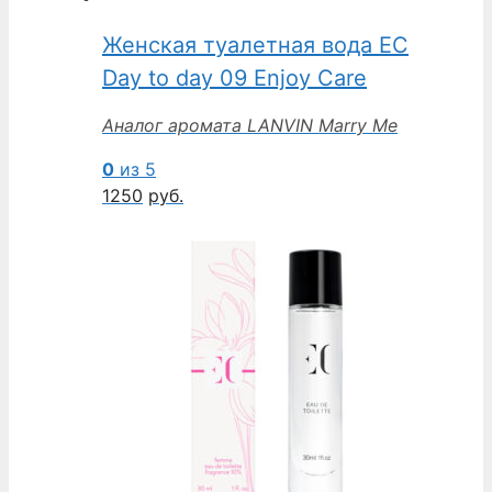
Женская туалетная вода EC
Day to day 09 Enjoy Care
Аналог аромата LANVIN Marry Me
0
из 5
1250
руб.