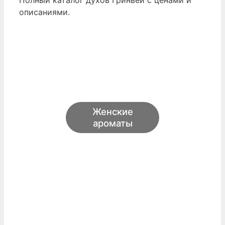
Полный каталог духов Гринвей с ценами и
описаниями.
Женские
ароматы