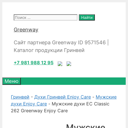
Перейти
к
Поиск:
содержимому
Greenway
Сайт партнера Greenway ID 9571546 |
Каталог продукции Гринвей
+7 981 988 12 95
Меню
Гринвей
-
Духи Гринвей Enjoy Care
-
Мужские
духи Enjoy Care
- Мужские духи EC Classic
262 Greenway Enjoy Care
Мужские