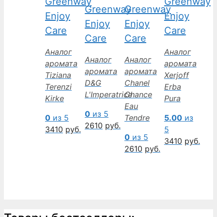
Greenway
Greenway
Greenway
Greenway
Enjoy
Enjoy
Enjoy
Enjoy
Care
Care
Care
Care
Аналог
Аналог
Аналог
Аналог
аромата
аромата
аромата
аромата
Tiziana
Xerjoff
D&G
Chanel
Terenzi
Erba
L'Imperatrice
Chance
Kirke
Pura
Eau
0
из 5
0
из 5
Tendre
5.00
из
2610
руб.
3410
руб.
5
0
из 5
3410
руб.
2610
руб.