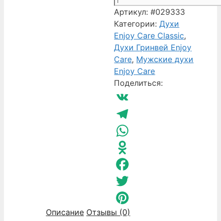
товара
Артикул:
#029333
Мужские
Категории:
Духи
духи
Enjoy Care Classic
,
EC
Духи Гринвей Enjoy
Classic
Care
,
Мужские духи
262
Enjoy Care
Greenway
Поделиться:
Enjoy
Care
VK
Telegram
WhatsApp
Odnoklassniki
Facebook
Twitter
Описание
Отзывы (0)
Pinterest