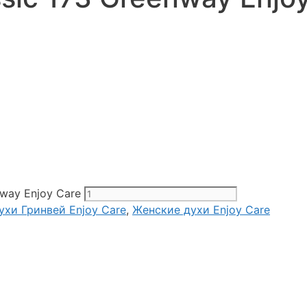
way Enjoy Care
ухи Гринвей Enjoy Care
,
Женские духи Enjoy Care