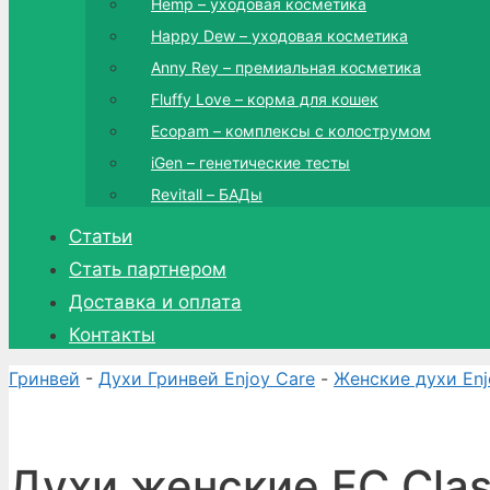
Hemp – уходовая косметика
Happy Dew – уходовая косметика
Anny Rey – премиальная косметика
Fluffy Love – корма для кошек
Ecopam – комплексы с колострумом
iGen – генетические тесты
Revitall – БАДы
Статьи
Стать партнером
Доставка и оплата
Контакты
Гринвей
-
Духи Гринвей Enjoy Care
-
Женские духи Enj
Духи женские EC Clas