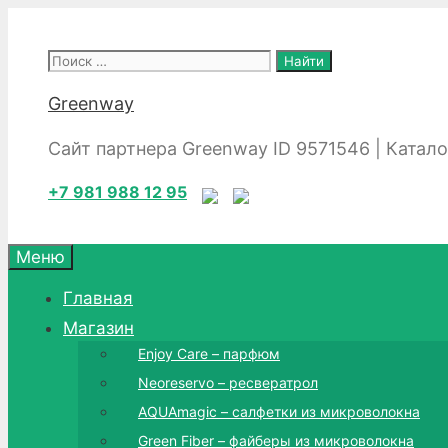
Перейти
к
Поиск:
содержимому
Greenway
Сайт партнера Greenway ID 9571546 | Катал
+7 981 988 12 95
Меню
Главная
Магазин
Enjoy Care – парфюм
Neoreservo – ресвератрол
AQUAmagic – салфетки из микроволокна
Green Fiber – файберы из микроволокна