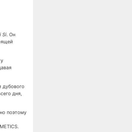
 Si
. Он
рящей
ту
давая
и дубового
сего дня,
но поэтому
SMETICS.