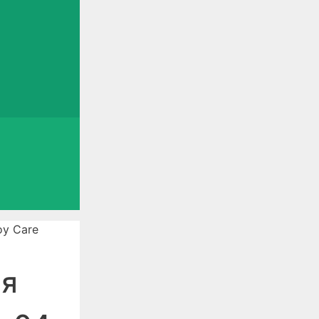
oy Care
ая