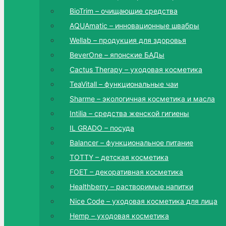
BioTrim – очищающие средства
AQUAmatic – инновационные швабры
Wellab – продукция для здоровья
BeverOne – японские БАДы
Cactus Therapy – уходовая косметика
TeaVitall – функциональные чаи
Sharme – экологичная косметика и масла
Intilia – средства женской гигиены
IL GRADO – посуда
Balancer – функциональное питание
TOTTY – детская косметика
FOET – декоративная косметика
Healthberry – растворимые напитки
Nice Code – уходовая косметика для лица
Hemp – уходовая косметика