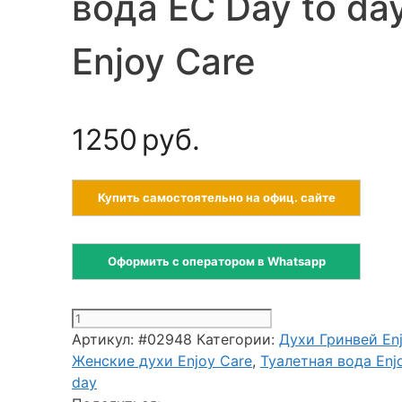
вода EC Day to da
Enjoy Care
1250
руб.
Купить самостоятельно на офиц. сайте
Оформить с оператором в Whatsapp
Количество
товара
Артикул:
#02948
Категории:
Духи Гринвей En
Женская
Женские духи Enjoy Care
,
Туалетная вода Enj
туалетная
day