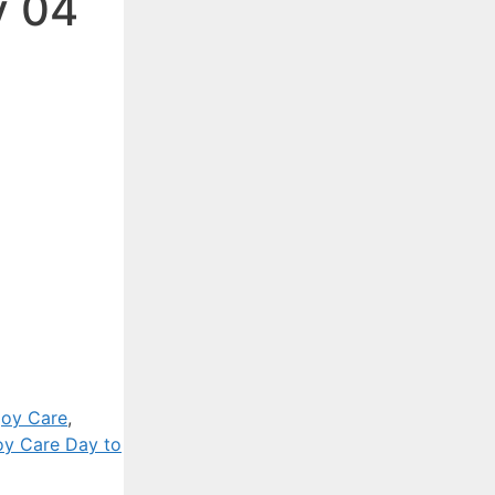
y 04
joy Care
,
oy Care Day to