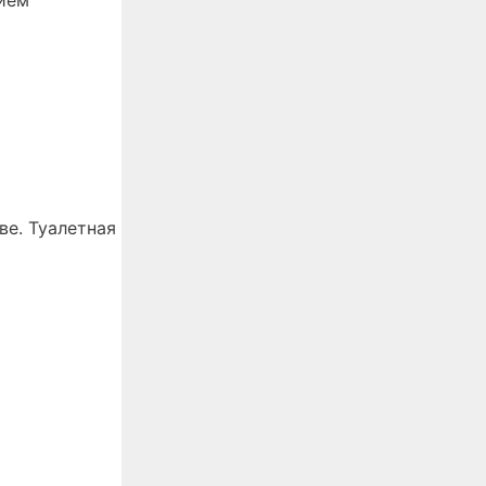
нием
ве. Туалетная