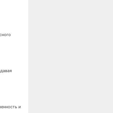
сного
адавая
венность и