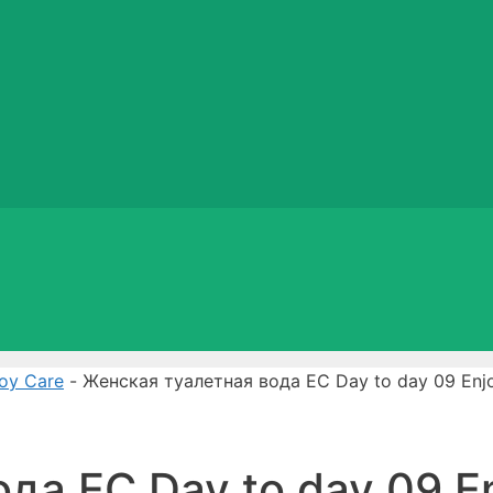
oy Care
- Женская туалетная вода EC Day to day 09 Enj
да EC Day to day 09 E