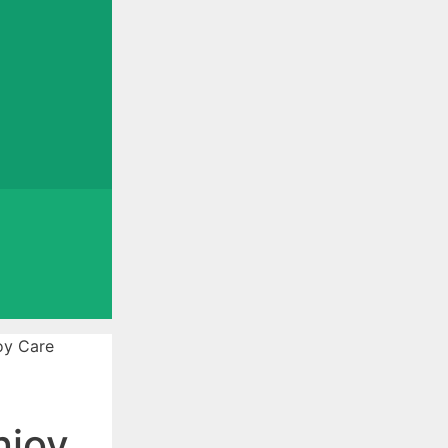
oy Care
njoy