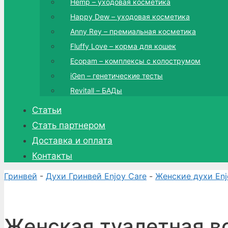
Hemp – уходовая косметика
Happy Dew – уходовая косметика
Anny Rey – премиальная косметика
Fluffy Love – корма для кошек
Ecopam – комплексы с колострумом
iGen – генетические тесты
Revitall – БАДы
Статьи
Стать партнером
Доставка и оплата
Контакты
Гринвей
-
Духи Гринвей Enjoy Care
-
Женские духи Enj
Женская туалетная во