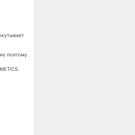
 окутывает
но поэтому
SMETICS.