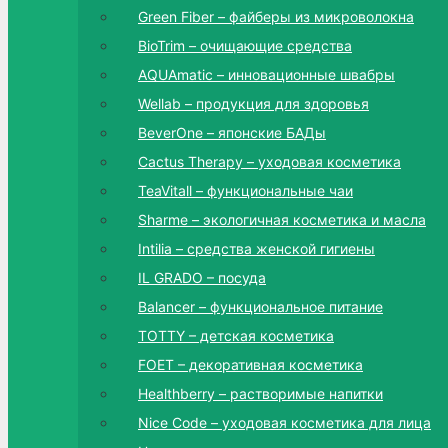
Green Fiber – файберы из микроволокна
BioTrim – очищающие средства
AQUAmatic – инновационные швабры
Wellab – продукция для здоровья
BeverOne – японские БАДы
Cactus Therapy – уходовая косметика
TeaVitall – функциональные чаи
Sharme – экологичная косметика и масла
Intilia – средства женской гигиены
IL GRADO – посуда
Balancer – функциональное питание
TOTTY – детская косметика
FOET – декоративная косметика
Healthberry – растворимые напитки
Nice Code – уходовая косметика для лица