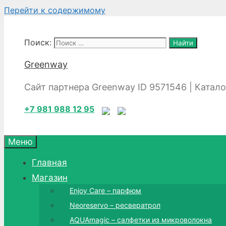
Перейти к содержимому
Поиск:
Greenway
Сайт партнера Greenway ID 9571546 | Катал
+7 981 988 12 95
Меню
Главная
Магазин
Enjoy Care – парфюм
Neoreservo – ресвератрол
AQUAmagic – салфетки из микроволокна