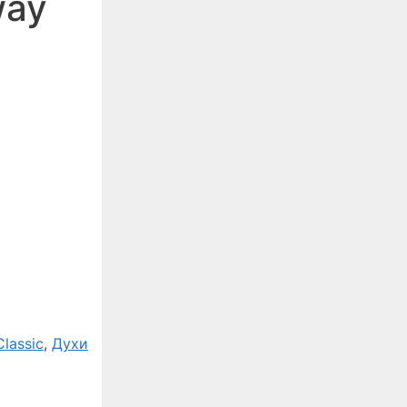
way
lassic
,
Духи