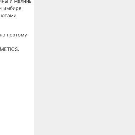
дины и малины
и имбиря.
 нотами
но поэтому
SMETICS.