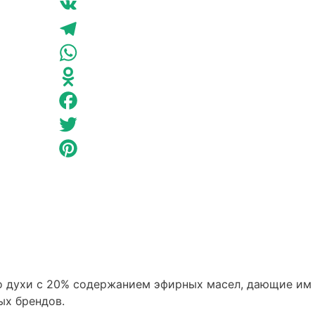
EC
Classic
VK
172
Greenway
Telegram
Enjoy
WhatsApp
Care
Odnoklassniki
Facebook
Twitter
Pinterest
это духи с 20% содержанием эфирных масел, дающие им
х брендов.