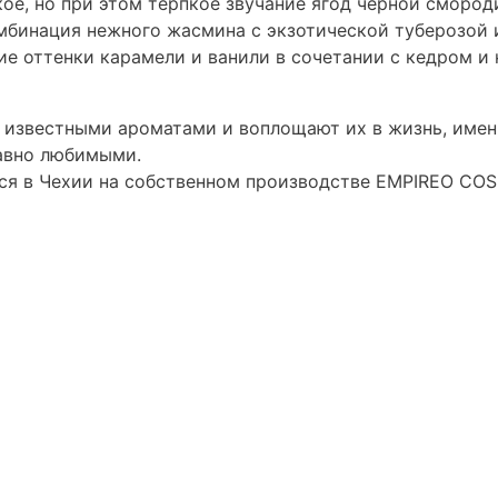
кое, но при этом терпкое звучание ягод черной сморо
мбинация нежного жасмина с экзотической туберозой 
ие оттенки карамели и ванили в сочетании с кедром и
известными ароматами и воплощают их в жизнь, имен
авно любимыми.
ся в Чехии на собственном производстве EMPIREO CO