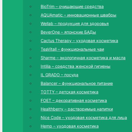
BioTrim – очищающие средства
AQUAmatic – инновационные швабры
Wellab – продукция для здоровья
BeverOne – японские БАДы
Cactus Therapy – уходовая косметика
TeaVitall – функциональные чаи
Sharme – экологичная косметика и масла
Intilia – средства женской гигиены
IL GRADO – посуда
Balancer – функциональное питание
TOTTY – детская косметика
FOET – декоративная косметика
Healthberry – растворимые напитки
Nice Code – уходовая косметика для лица
Hemp – уходовая косметика