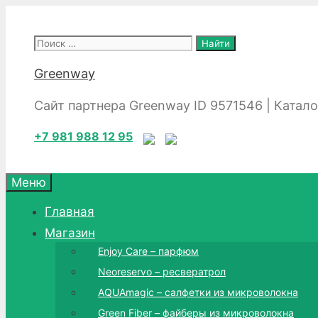
Перейти
к
Поиск:
содержимому
Greenway
Сайт партнера Greenway ID 9571546 | Катал
+7 981 988 12 95
Меню
Главная
Магазин
Enjoy Care – парфюм
Neoreservo – ресвератрол
AQUAmagic – салфетки из микроволокна
Green Fiber – файберы из микроволокна