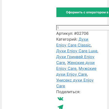
Оформить с оператором в
Количество
товара
Артикул:
#02706
Набор
Категорий:
Духи
пробников
Enjoy Care Classic
,
духов
Духи Enjoy Care Luxe
,
Greenway
Духи Гринвей Enjoy
Enjoy
Care
,
Женские духи
Care
Enjoy Care
,
Мужские
в
духи Enjoy Care
,
органайзере
Унисекс духи Enjoy
Care
Поделиться:
VK