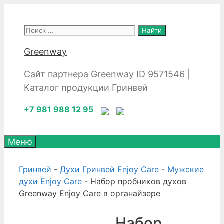
Перейти
к
Поиск:
содержимому
Greenway
Сайт партнера Greenway ID 9571546 |
Каталог продукции Гринвей
+7 981 988 12 95
Меню
Гринвей
-
Духи Гринвей Enjoy Care
-
Мужские
духи Enjoy Care
- Набор пробников духов
Greenway Enjoy Care в органайзере
Набор