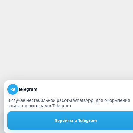
Telegram
В случае нестабильной работы WhatsApp, для оформления
заказа пишите нам в Telegram
Этот сайт использует cookie. Нажимая кнопку Принять или 
Перейти в Telegram
использовать сайт, Вы даете свое согласие на работу с этим
Принять