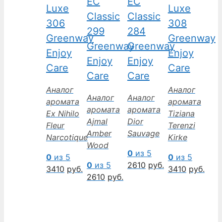
EC
EC
Luxe
Luxe
Classic
Classic
306
308
299
284
Greenway
Greenway
Greenway
Greenway
Enjoy
Enjoy
Enjoy
Enjoy
Care
Care
Care
Care
Аналог
Аналог
Аналог
Аналог
аромата
аромата
аромата
аромата
Ex Nihilo
Tiziana
Ajmal
Dior
Fleur
Terenzi
Amber
Sauvage
Narcotique
Kirke
Wood
0
из 5
0
из 5
0
из 5
0
из 5
2610
руб.
3410
руб.
3410
руб.
2610
руб.