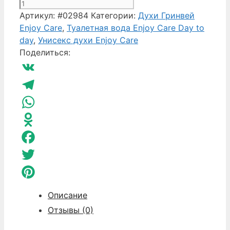
Количество
товара
Артикул:
#02984
Категории:
Духи Гринвей
Туалетная
Enjoy Care
,
Туалетная вода Enjoy Care Day to
вода
day
,
Унисекс духи Enjoy Care
унисекс
Поделиться:
EC
Day
VK
to
day
Telegram
82
WhatsApp
Enjoy
Odnoklassniki
Care
Facebook
Twitter
Pinterest
Описание
Отзывы (0)