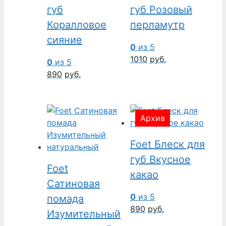
губ
губ Розовый
Коралловое
перламутр
сияние
0
из 5
1010
руб.
0
из 5
890
руб.
Архив
Foet Блеск для
губ Вкусное
Foet
какао
Сатиновая
0
из 5
помада
890
руб.
Изумительный