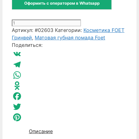
Оформить с оператором в Whatsapp
Количество
товара
Артикул:
#02603
Категории:
Косметика FOET
Foet
Гринвей
,
Матовая губная помада Foet
Матовая
Поделиться:
губная
помада
VK
Манящее
золото
Telegram
WhatsApp
Odnoklassniki
Facebook
Twitter
Pinterest
Описание