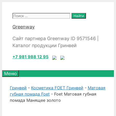
Перейти
к
Поиск:
содержимому
Greenway
Сайт партнера Greenway ID 9571546 |
Каталог продукции Гринвей
+7 981 988 12 95
Меню
Гринвей
-
Косметика FOET Гринвей
-
Матовая
губная помада Foet
- Foet Матовая губная
помада Манящее золото