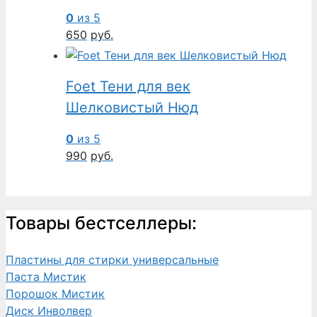
0
из 5
650
руб.
Foet Тени для век
Шелковистый Нюд
0
из 5
990
руб.
Товары бестселлеры:
Пластины для стирки универсальные
Паста Мистик
Порошок Мистик
Диск Инволвер