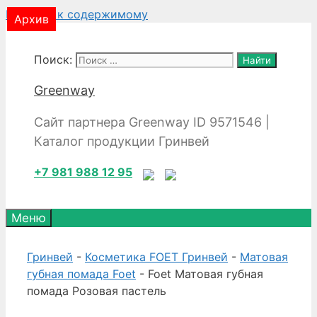
Перейти к содержимому
Архив
Поиск:
Greenway
Сайт партнера Greenway ID 9571546 |
Каталог продукции Гринвей
+7 981 988 12 95
Меню
Гринвей
-
Косметика FOET Гринвей
-
Матовая
губная помада Foet
- Foet Матовая губная
помада Розовая пастель