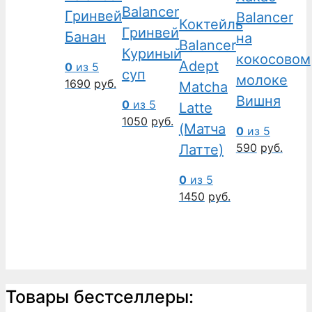
Balancer
Гринвей
Balancer
Коктейль
Гринвей
Банан
на
Balancer
Куриный
кокосовом
Adept
0
из 5
суп
молоке
1690
руб.
Matcha
Вишня
0
из 5
Latte
1050
руб.
(Матча
0
из 5
590
руб.
Латте)
0
из 5
1450
руб.
Товары бестселлеры: