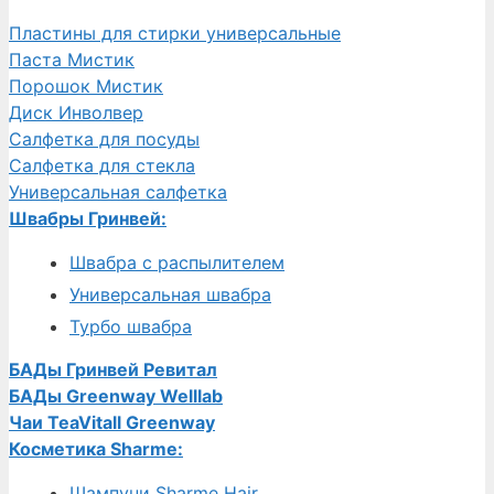
Пластины для стирки универсальные
Паста Мистик
Порошок Мистик
Диск Инволвер
Салфетка для посуды
Салфетка для стекла
Универсальная салфетка
Швабры Гринвей:
Швабра с распылителем
Универсальная швабра
Турбо швабра
БАДы Гринвей Ревитал
БАДы Greenway Welllab
Чаи TeaVitall Greenway
Косметика Sharme:
Шампуни Sharme Hair