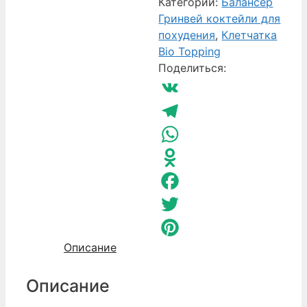
Клетчатка
Категории:
Балансер
Bio
Гринвей коктейли для
Topping
похудения
,
Клетчатка
Миндаль
Bio Topping
и
Поделиться:
розмарин
VK
Telegram
WhatsApp
Odnoklassniki
Facebook
Twitter
Описание
Pinterest
Описание