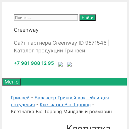
Перейти
к
Поиск:
содержимому
Greenway
Сайт партнера Greenway ID 9571546 |
Каталог продукции Гринвей
+7 981 988 12 95
Меню
Гринвей
-
Балансер Гринвей коктейли для
похудения
-
Клетчатка Bio Topping
-
Клетчатка Bio Topping Миндаль и розмарин
Клетчатка