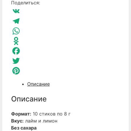
Drain
Поделиться:
Maxi
Лайм
VK
Telegram
WhatsApp
Odnoklassniki
Facebook
Twitter
Pinterest
Описание
Описание
Формат:
10 стиков по 8 г
Вкус:
лайм и лимон
Без сахара