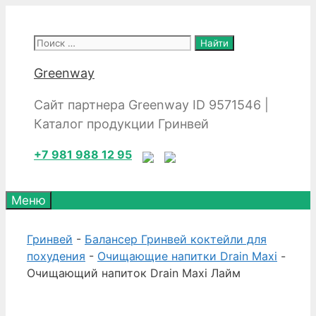
Перейти
к
Поиск:
содержимому
Greenway
Сайт партнера Greenway ID 9571546 |
Каталог продукции Гринвей
+7 981 988 12 95
Меню
Гринвей
-
Балансер Гринвей коктейли для
похудения
-
Очищающие напитки Drain Maxi
-
Очищающий напиток Drain Maxi Лайм