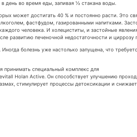
 в день во время еды, запивая ½ стакана воды.
рых может достигать 40 % и постоянно расти. Это свя
лкоголем, фастфудом, газированными напитками. Зас
каждого человека. И холециститы, и застойные явлени
исле развитию печеночной недостаточности и циррозу 
Иногда болезнь уже настолько запущена, что требует
ся принимать специальный комплекс для
itall Holan Active. Он способствует улучшению прохо
пазмах, стимулирует процессы детоксикации и снижает