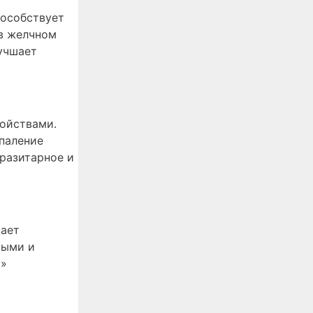
пособствует
 в желчном
лучшает
войствами.
паление
разитарное и
вает
ными и
о»