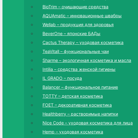
BioTrim – очищающие средства
AQUAmatic – инновационные швабры
Wellab – продукция для здоровья
BeverOne – японские БАДы
Cactus Therapy – уходовая косметика
TeaVitall – функциональные чаи
Sharme – экологичная косметика и масла
Intilia – средства женской гигиены
IL GRADO – посуда
Balancer – функциональное питание
TOTTY – детская косметика
FOET – декоративная косметика
Healthberry – растворимые напитки
Nice Code – уходовая косметика для лица
Hemp – уходовая косметика