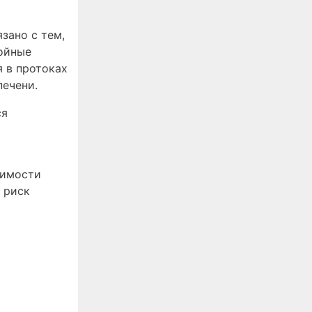
зано с тем,
тойные
я в протоках
печени.
ся
димости
 риск