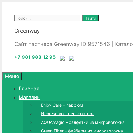
Перейти
к
Поиск:
содержимому
Greenway
Сайт партнера Greenway ID 9571546 | Катал
+7 981 988 12 95
Меню
Главная
Магазин
Enjoy Care – парфюм
Neoreservo – ресвератрол
AQUAmagic – салфетки из микроволокна
Green Fiber – файберы из микроволокна