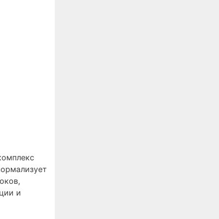
комплекс
 нормализует
оков,
ции и