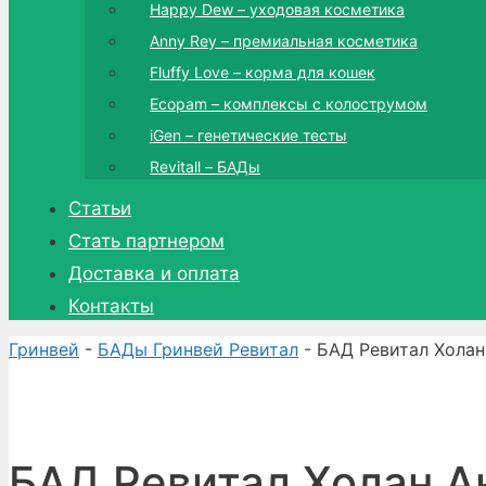
Happy Dew – уходовая косметика
Anny Rey – премиальная косметика
Fluffy Love – корма для кошек
Ecopam – комплексы с колострумом
iGen – генетические тесты
Revitall – БАДы
Статьи
Стать партнером
Доставка и оплата
Контакты
Гринвей
-
БАДы Гринвей Ревитал
- БАД Ревитал Холан
БАД Ревитал Холан А