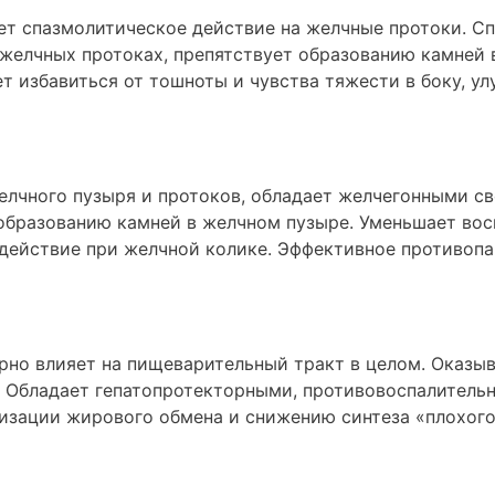
ет спазмолитическое действие на желчные протоки. С
желчных протоках, препятствует образованию камней
ет избавиться от тошноты и чувства тяжести в боку, у
лчного пузыря и протоков, обладает желчегонными с
 образованию камней в желчном пузыре. Уменьшает вос
действие при желчной колике. Эффективное противопа
рно влияет на пищеварительный тракт в целом. Оказы
. Обладает гепатопротекторными, противовоспалитель
зации жирового обмена и снижению синтеза «плохог