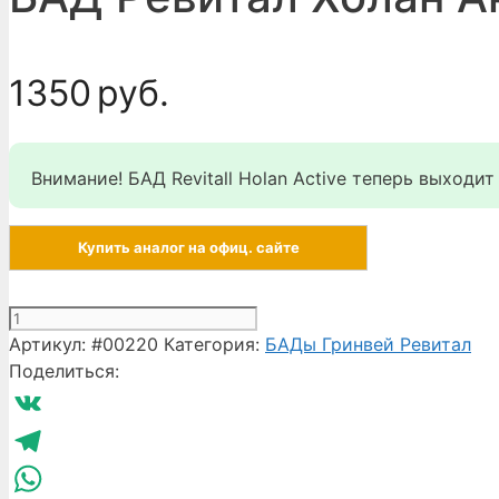
1350
руб.
Внимание! БАД Revitall Holan Active теперь выходи
Купить аналог на офиц. сайте
Количество
товара
Артикул:
#00220
Категория:
БАДы Гринвей Ревитал
БАД
Поделиться:
Ревитал
Холан
VK
Актив
Гринвей
Telegram