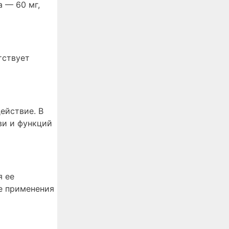
 — 60 мг,
тствует
ействие. В
ви и функций
я ее
е применения