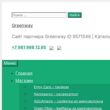
Перейти
к
Поиск:
содержимому
Greenway
Сайт партнера Greenway ID 9571546 | Катал
+7 981 988 12 95
Меню
Главная
Магазин
Enjoy Care – парфюм
Neoreservo – ресвератрол
AQUAmagic – салфетки из микроволокна
Green Fiber – файберы из микроволокна