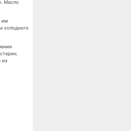
ю. Масло
: им
ом холодного
чении
стерин.
 из