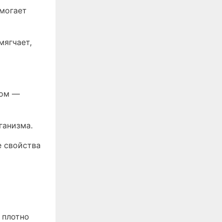
омогает
мягчает,
ром —
ганизма.
е свойства
 плотно