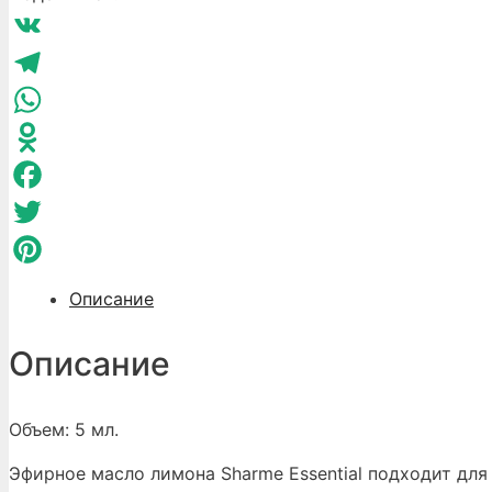
масло
Sharme
VK
Essential
Лимон,
Telegram
5
WhatsApp
мл
Odnoklassniki
Facebook
Twitter
Pinterest
Описание
Описание
Объем: 5 мл.
Эфирное масло лимона Sharme Essential подходит для