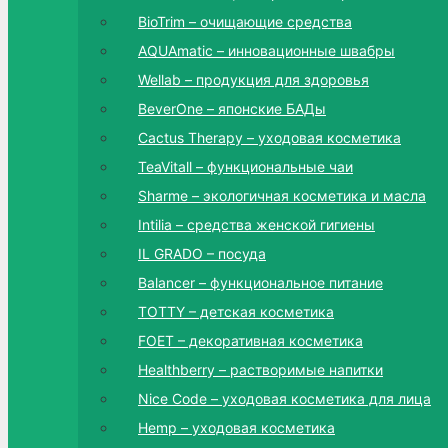
BioTrim – очищающие средства
AQUAmatic – инновационные швабры
Wellab – продукция для здоровья
BeverOne – японские БАДы
Cactus Therapy – уходовая косметика
TeaVitall – функциональные чаи
Sharme – экологичная косметика и масла
Intilia – средства женской гигиены
IL GRADO – посуда
Balancer – функциональное питание
TOTTY – детская косметика
FOET – декоративная косметика
Healthberry – растворимые напитки
Nice Code – уходовая косметика для лица
Hemp – уходовая косметика