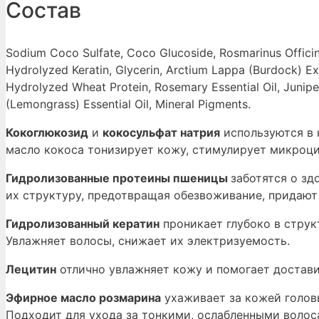
Состав
Sodium Coco Sulfate, Coco Glucoside, Rosmarinus Officin
Hydrolyzed Keratin, Glycerin, Arctium Lappa (Burdock) Ex
Hydrolyzed Wheat Protein, Rosemary Essential Oil, Junip
(Lemongrass) Essential Oil, Mineral Pigments.
Кокоглюкозид
и
кокосульфат натрия
используются в 
масло кокоса тонизирует кожу, стимулирует микроци
Гидролизованные протеины пшеницы
заботятся о зд
их структуру, предотвращая обезвоживание, придают 
Гидролизованный кератин
проникает глубоко в струк
Увлажняет волосы, снижает их электризуемость.
Лецитин
отлично увлажняет кожу и помогает достави
Эфирное масло розмарина
ухаживает за кожей голов
Подходит для ухода за тонкими, ослабленными волос