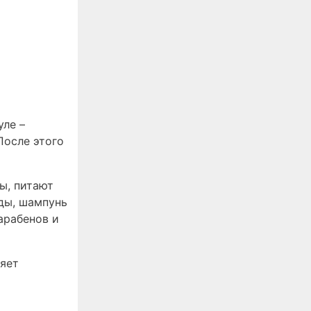
уле –
После этого
ы, питают
оды, шампунь
арабенов и
ляет