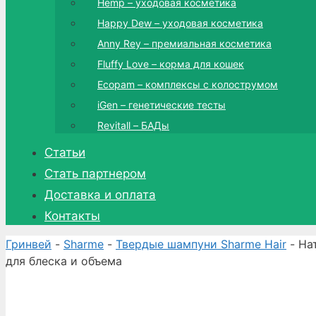
Hemp – уходовая косметика
Happy Dew – уходовая косметика
Anny Rey – премиальная косметика
Fluffy Love – корма для кошек
Ecopam – комплексы с колострумом
iGen – генетические тесты
Revitall – БАДы
Статьи
Стать партнером
Доставка и оплата
Контакты
Гринвей
-
Sharme
-
Твердые шампуни Sharme Hair
- На
для блеска и объема