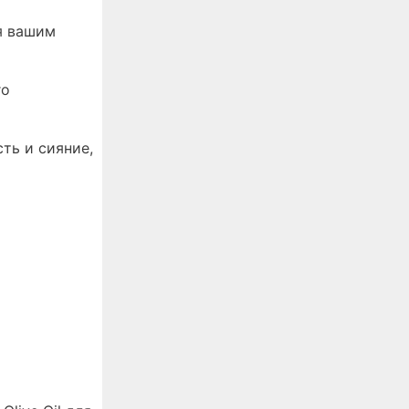
я вашим
го
ть и сияние,