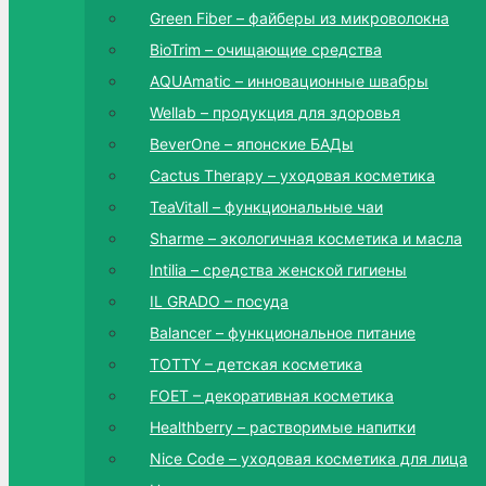
Green Fiber – файберы из микроволокна
BioTrim – очищающие средства
AQUAmatic – инновационные швабры
Wellab – продукция для здоровья
BeverOne – японские БАДы
Cactus Therapy – уходовая косметика
TeaVitall – функциональные чаи
Sharme – экологичная косметика и масла
Intilia – средства женской гигиены
IL GRADO – посуда
Balancer – функциональное питание
TOTTY – детская косметика
FOET – декоративная косметика
Healthberry – растворимые напитки
Nice Code – уходовая косметика для лица