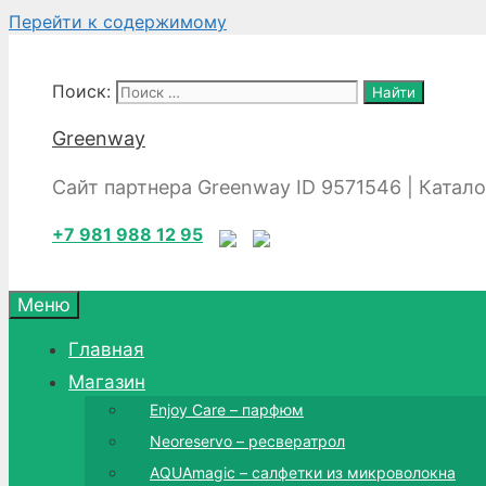
Перейти к содержимому
Поиск:
Greenway
Сайт партнера Greenway ID 9571546 | Катал
+7 981 988 12 95
Меню
Главная
Магазин
Enjoy Care – парфюм
Neoreservo – ресвератрол
AQUAmagic – салфетки из микроволокна