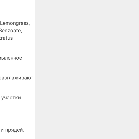
e Lemongrass,
 Benzoate,
tratus
мыленное
 разглаживают
 участки.
и прядей.