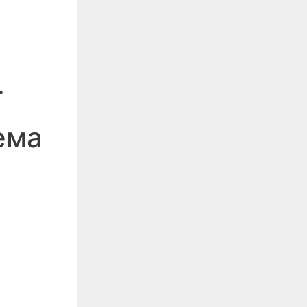
r
ема