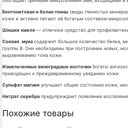
обогащает ценными микроэлементами, входящими в е
Бентонитовая и белая глины
(виды глинистых минерал
кожи и активно питают её богатым составом микроэл
Шишки хмеля
— отличное средство для профилактики
Соевая
мука
содержит большое количество белка, мик
группы В. Они необходимы при построении новых, мо
выравниванию тона кожи.
Измельченные виноградные косточки
богаты антиокс
приводящих к преждевременному увяданию кожи.
Сульфат магния
улучшает общее состояние кожи, нео
Нитрат серебра
предупреждает появление воспалений
Похожие товары