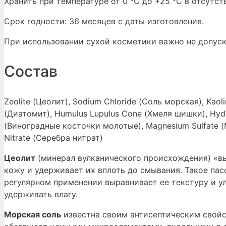
Хранить при температуре от 0 °С до +25 °С в отсутс
Срок годности: 36 месяцев с даты изготовления.
При использовании сухой косметики важно не допуска
Состав
Zeolite (Цеолит), Sodium Chloride (Соль морская), Kaol
(Диатомит), Humulus Lupulus Cone (Хмеля шишки), Hydro
(Виноградные косточки молотые), Magnesium Sulfate (Маг
Nitrate (Серебра нитрат)
Цеолит
(минерал вулканического происхождения) «вы
кожу и удерживает их вплоть до смывания. Такое па
регулярном применении выравнивает ее текстуру и у
удерживать влагу.
Морская соль
известна своим антисептическим свойс