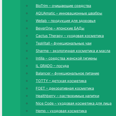
BioTrim – очищающие средства
AQUAmatic – инновационные швабры
Wellab – продукция для здоровья
BeverOne – японские БАДы
Cactus Therapy – уходовая косметика
TeaVitall – функциональные чаи
Sharme – экологичная косметика и масла
Intilia – средства женской гигиены
IL GRADO – посуда
Balancer – функциональное питание
TOTTY – детская косметика
FOET – декоративная косметика
Healthberry – растворимые напитки
Nice Code – уходовая косметика для лица
Hemp – уходовая косметика