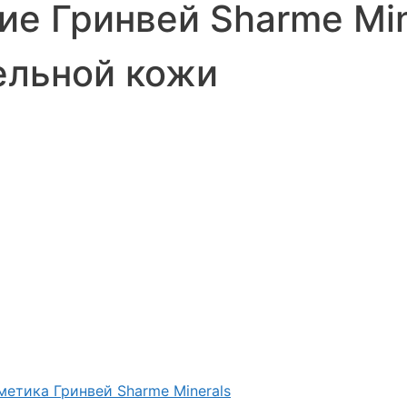
е Гринвей Sharme Min
ельной кожи
етика Гринвей Sharme Minerals