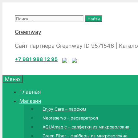
Перейти
к
Поиск:
содержимому
Greenway
Сайт партнера Greenway ID 9571546 | Катал
+7 981 988 12 95
Меню
Главная
Магазин
Enjoy Care – парфюм
Neoreservo – ресвератрол
AQUAmagic – салфетки из микроволокна
Green Fiber – файберы из микроволокна