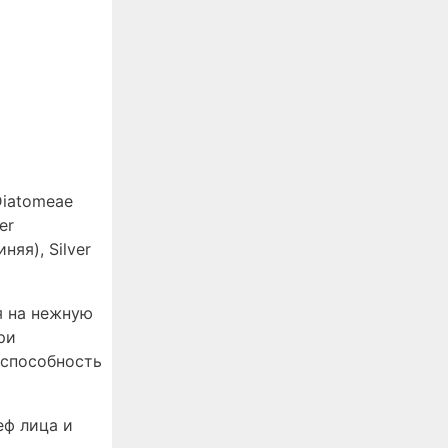
 Diatomeae
er
няя), Silver
я на нежную
ри
 способность
еф лица и