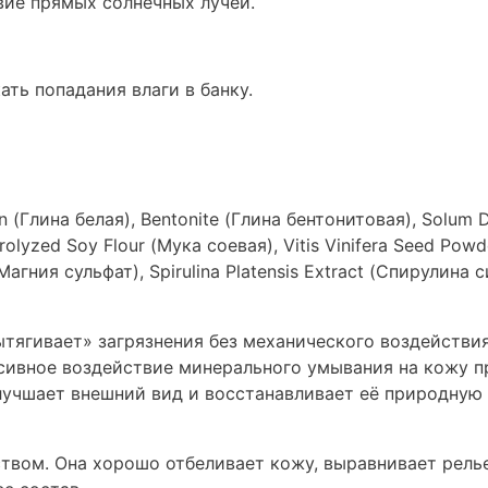
твие прямых солнечных лучей.
ть попадания влаги в банку.
in (Глина белая), Bentonite (Глина бентонитовая), Solum
lyzed Soy Flour (Мука соевая), Vitis Vinifera Seed Powd
ния сульфат), Spirulina Platensis Extract (Спирулина си
тягивает» загрязнения без механического воздействи
ссивное воздействие минерального умывания на кожу п
лучшает внешний вид и восстанавливает её природную
твом. Она хорошо отбеливает кожу, выравнивает рель