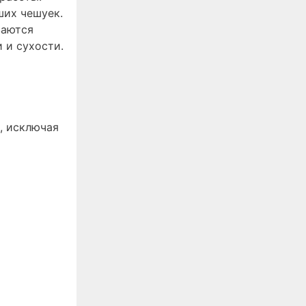
ших чешуек.
ваются
 и сухости.
, исключая