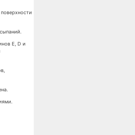
 поверхности
сыпаний.
нов Е, D и
и
в,
на.
иями.