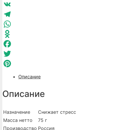
Гринвей
Balance
VK
9
металлическая
Telegram
банка
WhatsApp
75
Odnoklassniki
г
Facebook
Twitter
Pinterest
Описание
Описание
Назначение
Снижает стресс
Масса нетто
75 г
Производство
Россия