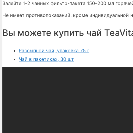
Залейте 1–2 чайных фильтр-пакета 150–200 мл горяче
Не имеет противопоказаний, кроме индивидуальной 
Вы можете купить чай TeaVita
Рассыпной чай, упаковка 75 г
Чай в пакетиках, 30 шт