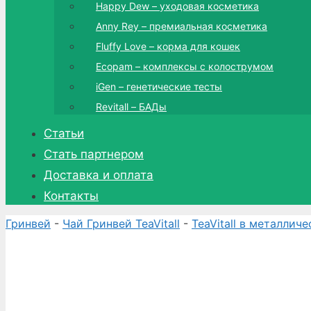
Happy Dew – уходовая косметика
Anny Rey – премиальная косметика
Fluffy Love – корма для кошек
Ecopam – комплексы с колострумом
iGen – генетические тесты
Revitall – БАДы
Статьи
Стать партнером
Доставка и оплата
Контакты
Гринвей
-
Чай Гринвей TeaVitall
-
TeaVitall в металлич