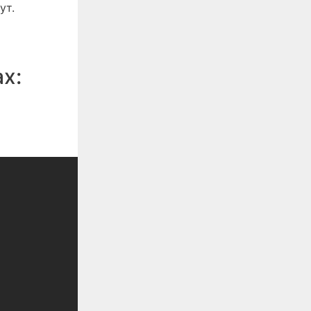
ут.
ах: