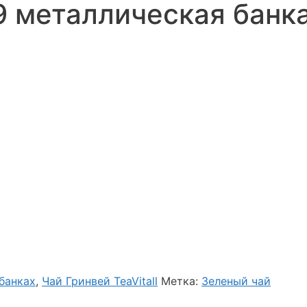
9 металлическая банка
 банках
,
Чай Гринвей TeaVitall
Метка:
Зеленый чай