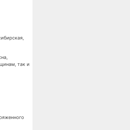
сибирская,
на,
щинам, так и
пряженного