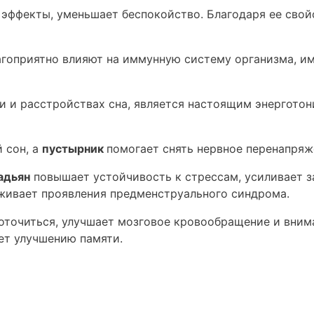
 эффекты, уменьшает беспокойство. Благодаря ее сво
агоприятно влияют на иммунную систему организма, и
ии и расстройствах сна, является настоящим энергото
 сон, а
пустырник
помогает снять нервное перенапряж
адьян
повышает устойчивость к стрессам, усиливает 
аживает проявления предменструального синдрома.
оточиться, улучшает мозговое кровообращение и вним
ет улучшению памяти.