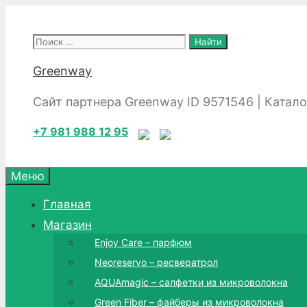
Перейти
к
Поиск:
содержимому
Greenway
Сайт партнера Greenway ID 9571546 | Катал
+7 981 988 12 95
Меню
Главная
Магазин
Enjoy Care – парфюм
Neoreservo – ресвератрол
AQUAmagic – салфетки из микроволокна
Green Fiber – файберы из микроволокна