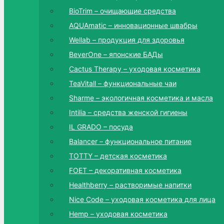
BioTrim – очищающие средства
AQUAmatic – инновационные швабры
Wellab – продукция для здоровья
BeverOne – японские БАДы
Cactus Therapy – уходовая косметика
TeaVitall – функциональные чаи
Sharme – экологичная косметика и масла
Intilia – средства женской гигиены
IL GRADO – посуда
Balancer – функциональное питание
TOTTY – детская косметика
FOET – декоративная косметика
Healthberry – растворимые напитки
Nice Code – уходовая косметика для лица
Hemp – уходовая косметика