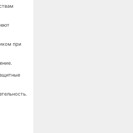
йствам
меют
ником при
ение.
защитные
ательность.