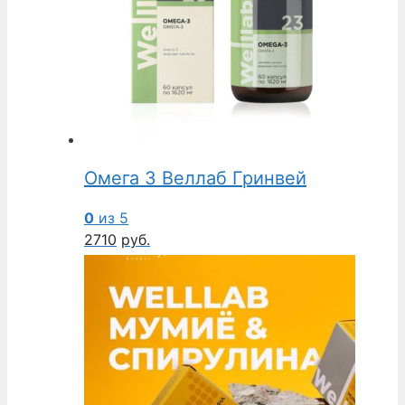
Омега 3 Веллаб Гринвей
0
из 5
2710
руб.