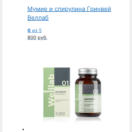
Мумие и спирулина Гринвей
Веллаб
0
из 5
800
руб.