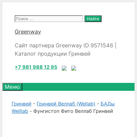
Перейти
к
Поиск:
содержимому
Greenway
Сайт партнера Greenway ID 9571546 |
Каталог продукции Гринвей
+7 981 988 12 95
Меню
Гринвей
-
Гринвей Веллаб (Wellab)
-
БАДы
Welllab
- Фунгистоп Фито Веллаб Гринвей