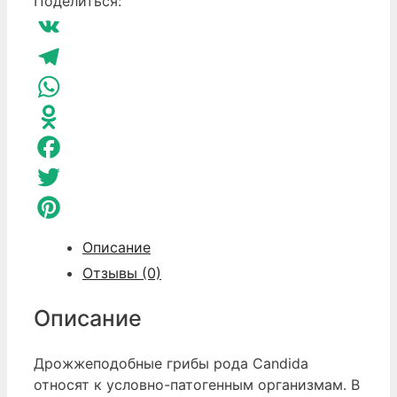
Поделиться:
Веллаб
Гринвей
VK
Telegram
WhatsApp
Odnoklassniki
Facebook
Twitter
Pinterest
Описание
Отзывы (0)
Описание
Дрожжеподобные грибы рода Candida
относят к условно-патогенным организмам. В