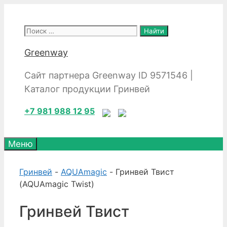
Перейти
к
Поиск:
содержимому
Greenway
Сайт партнера Greenway ID 9571546 |
Каталог продукции Гринвей
+7 981 988 12 95
Меню
Гринвей
-
AQUAmagic
- Гринвей Твист
(AQUAmagic Twist)
Гринвей Твист