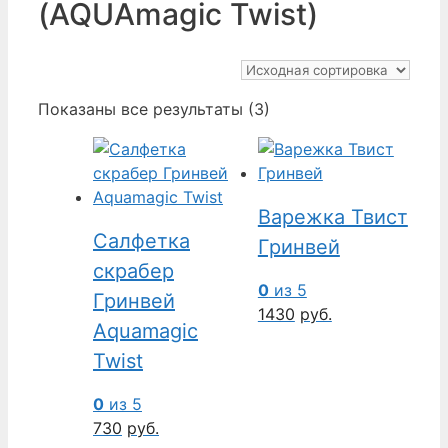
(AQUAmagic Twist)
Показаны все результаты (3)
Варежка Твист
Салфетка
Гринвей
скрабер
0
из 5
Гринвей
1430
руб.
Aquamagic
Twist
0
из 5
730
руб.