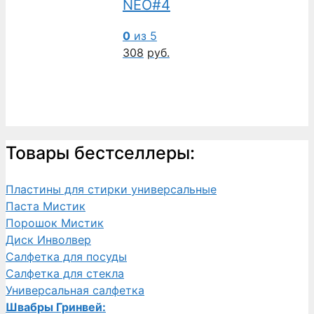
NEO#4
0
из 5
308
руб.
Товары бестселлеры:
Пластины для стирки универсальные
Паста Мистик
Порошок Мистик
Диск Инволвер
Салфетка для посуды
Салфетка для стекла
Универсальная салфетка
Швабры Гринвей: