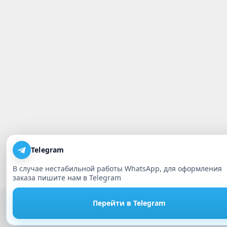
Telegram
В случае нестабильной работы WhatsApp, для оформления
заказа пишите нам в Telegram
Этот сайт использует cookie. Нажимая кнопку Принять или 
Перейти в Telegram
использовать сайт, Вы даете свое согласие на работу с этим
Принять