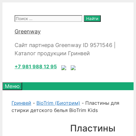
Перейти
к
Поиск:
содержимому
Greenway
Сайт партнера Greenway ID 9571546 |
Каталог продукции Гринвей
+7 981 988 12 95
Меню
Гринвей
-
BioTrim (Биотрим)
- Пластины для
стирки детского белья BioTrim Kids
Пластины