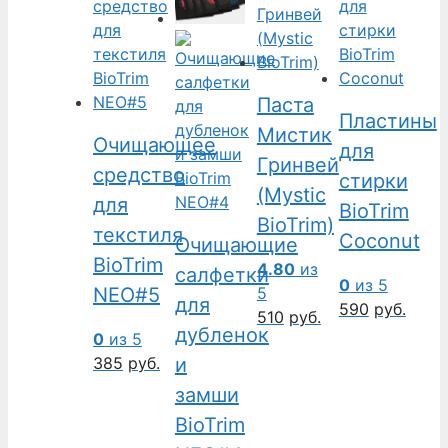
Паста
Пластины
Мистик
Очищающее
для
Гринвей
средство
стирки
(Mystic
для
BioTrim
BioTrim)
текстиля
Coconut
Очищающие
BioTrim
4.80
из
салфетки
0
из 5
5
NEO#5
для
590
руб.
510
руб.
дубленок
0
из 5
385
руб.
и
замши
BioTrim