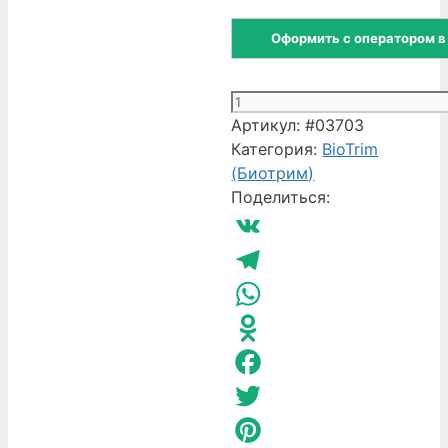
Оформить с оператором в
Количество
товара
Артикул:
#03703
Пластины
Категория:
BioTrim
для
(Биотрим)
стирки
Поделиться:
детского
белья
VK
BioTrim
Kids
Telegram
WhatsApp
Odnoklassniki
Facebook
Twitter