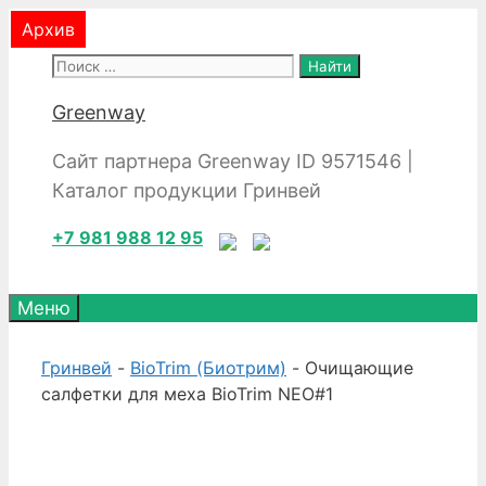
Перейти
Архив
Архив
Архив
к
Поиск:
содержимому
Greenway
Сайт партнера Greenway ID 9571546 |
Каталог продукции Гринвей
+7 981 988 12 95
Меню
Гринвей
-
BioTrim (Биотрим)
- Очищающие
салфетки для меха BioTrim NEO#1