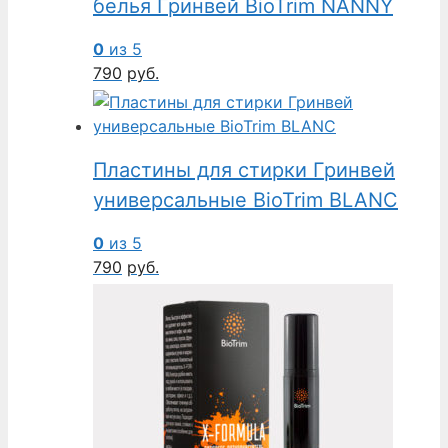
белья Гринвей BioTrim NANNY
0
из 5
790
руб.
Пластины для стирки Гринвей
универсальные BioTrim BLANC
0
из 5
790
руб.