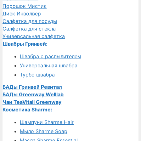
Порошок Мистик
Диск Инволвер
Салфетка для посуды
Салфетка для стекла
Универсальная салфетка
Швабры Гринвей:
Швабра с распылителем
Универсальная швабра
Турбо швабра
БАДы Гринвей Ревитал
БАДы Greenway Welllab
Чаи TeaVitall Greenway
Косметика Sharme:
Шампуни Sharme Hair
Мыло Sharme Soap
Масла Sharme Essential