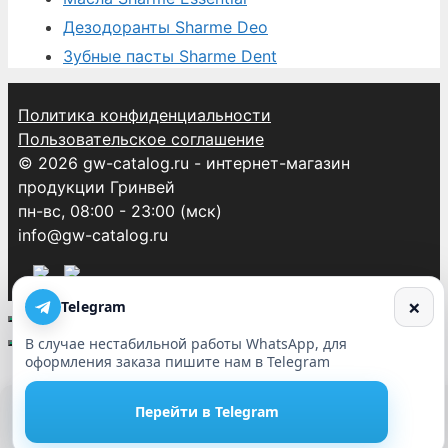
Дезодоранты Sharme Deo
Зубные пасты Sharme Dent
Политика конфиденциальности
Пользовательское соглашение
© 2026 gw-catalog.ru - интернет-магазин
продукции Гринвей
пн-вс, 08:00 - 23:00 (мск)
info@gw-catalog.ru
×
Telegram
В случае нестабильной работы WhatsApp, для
оформления заказа пишите нам в Telegram
Этот сайт использует cookie. Нажимая кнопку Принять или
Перейти в Telegram
продолжая использовать сайт, Вы даете свое согласие на работу
с этими файлами.
Принять