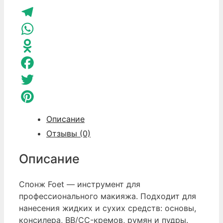
макияжа
VK
черный
Telegram
WhatsApp
Odnoklassniki
Facebook
Twitter
Pinterest
Описание
Отзывы (0)
Описание
Спонж Foet — инструмент для
профессионального макияжа. Подходит для
нанесения жидких и сухих средств: основы,
консилера, BB/CC-кремов, румян и пудры.