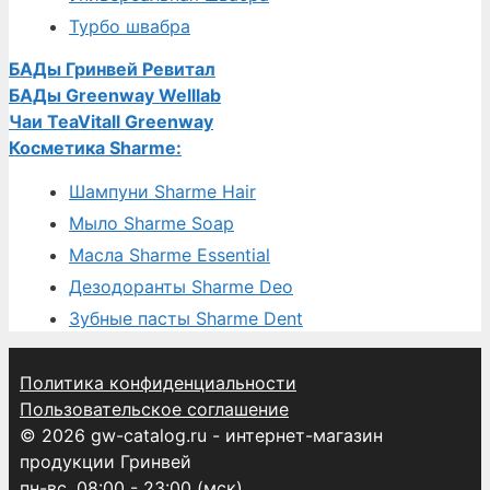
Турбо швабра
БАДы Гринвей Ревитал
БАДы Greenway Welllab
Чаи TeaVitall Greenway
Косметика Sharme:
Шампуни Sharme Hair
Мыло Sharme Soap
Масла Sharme Essential
Дезодоранты Sharme Deo
Зубные пасты Sharme Dent
Политика конфиденциальности
Пользовательское соглашение
© 2026 gw-catalog.ru - интернет-магазин
продукции Гринвей
пн-вс, 08:00 - 23:00 (мск)