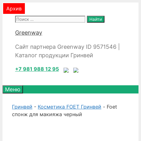
Перейти
Архив
Архив
к
Поиск:
содержимому
Greenway
Сайт партнера Greenway ID 9571546 |
Каталог продукции Гринвей
+7 981 988 12 95
Меню
Гринвей
-
Косметика FOET Гринвей
- Foet
спонж для макияжа черный