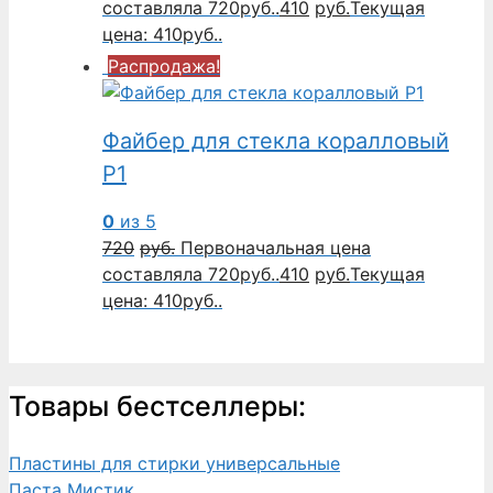
составляла 720руб..
410
руб.
Текущая
цена: 410руб..
Распродажа!
Файбер для стекла коралловый
P1
0
из 5
720
руб.
Первоначальная цена
составляла 720руб..
410
руб.
Текущая
цена: 410руб..
Товары бестселлеры:
Пластины для стирки универсальные
Паста Мистик