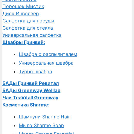
Порошок Мистик
Диск Инволвер
Салфетка для посуды
Салфетка для стекла
Универсальная салфетка
Швабры Гринвей:
Швабра с распылителем
Универсальная швабра
Турбо швабра
БАДы Гринвей Ревитал
БАДы Greenway Welllab
Чаи TeaVitall Greenway
Косметика Sharme:
Шампуни Sharme Hair
Мыло Sharme Soap
Масла Sharme Essential