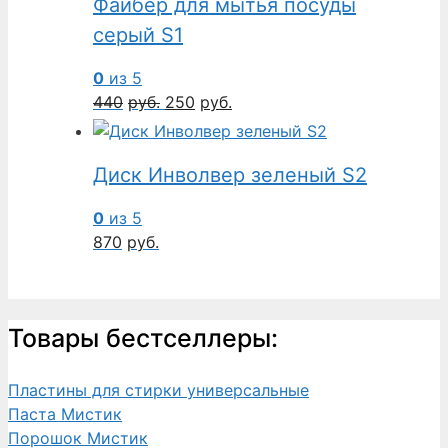
Файбер для мытья посуды
серый S1
0
из 5
Первоначальная
Текущая
440
руб.
250
руб.
цена
цена:
составляла
250руб..
Диск Инволвер зеленый S2
440руб..
0
из 5
870
руб.
Товары бестселлеры:
Пластины для стирки универсальные
Паста Мистик
Порошок Мистик