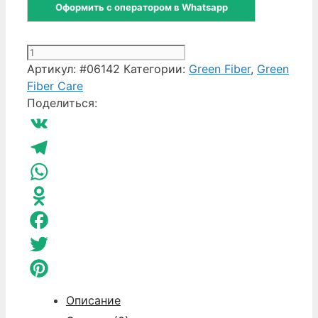
Оформить с оператором в Whatsapp
Количество
товара
Артикул:
#06142
Категории:
Green Fiber
,
Green
Спонжи
Fiber Care
для
Поделиться:
чистки
зубов
VK
(2
шт)
Telegram
Care
WhatsApp
2
Odnoklassniki
Facebook
Twitter
Pinterest
Описание