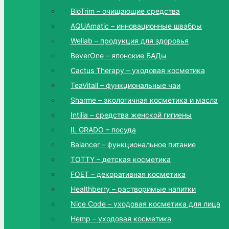
BioTrim – очищающие средства
AQUAmatic – инновационные швабры
Wellab – продукция для здоровья
BeverOne – японские БАДы
Cactus Therapy – уходовая косметика
TeaVitall – функциональные чаи
Sharme – экологичная косметика и масла
Intilia – средства женской гигиены
IL GRADO – посуда
Balancer – функциональное питание
TOTTY – детская косметика
FOET – декоративная косметика
Healthberry – растворимые напитки
Nice Code – уходовая косметика для лица
Hemp – уходовая косметика