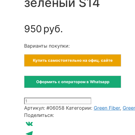
зеленый S14
950
руб.
Варианты покупки:
Купить самостоятельно на офиц. сайте
Оформить с оператором в Whatsapp
Количество
товара
Артикул:
#06058
Категории:
Green Fiber
,
Gree
Спонж
Поделиться:
тройной
Твист
VK