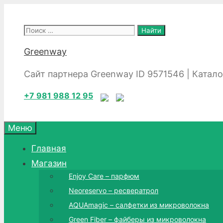
Перейти
к
Поиск:
содержимому
Greenway
Сайт партнера Greenway ID 9571546 | Катал
+7 981 988 12 95
Меню
Главная
Магазин
Enjoy Care – парфюм
Neoreservo – ресвератрол
AQUAmagic – салфетки из микроволокна
Green Fiber – файберы из микроволокна