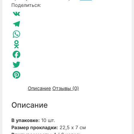
Дневные
Поделиться:
прокладки
Intilia
VK
Greenway
Telegram
WhatsApp
Odnoklassniki
Facebook
Twitter
Pinterest
Описание
Отзывы (0)
Описание
В упаковке:
10 шт.
Размер прокладки:
22,5 x 7 см