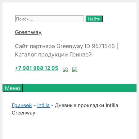
Перейти
к
Поиск:
содержимому
Greenway
Сайт партнера Greenway ID 9571546 |
Каталог продукции Гринвей
+7 981 988 12 95
Меню
Гринвей
-
Intilia
- Дневные прокладки Intilia
Greenway