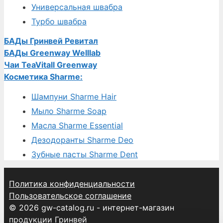
Универсальная швабра
Турбо швабра
БАДы Гринвей Ревитал
БАДы Greenway Welllab
Чаи TeaVitall Greenway
Косметика Sharme:
Шампуни Sharme Hair
Мыло Sharme Soap
Масла Sharme Essential
Дезодоранты Sharme Deo
Зубные пасты Sharme Dent
Политика конфиденциальности
Пользовательское соглашение
© 2026 gw-catalog.ru - интернет-магазин
продукции Гринвей