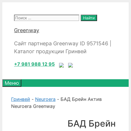
Перейти
к
Поиск:
содержимому
Greenway
Сайт партнера Greenway ID 9571546 |
Каталог продукции Гринвей
+7 981 988 12 95
Меню
Гринвей
-
Neuroera
- БАД Брейн Актив
Neuroera Greenway
БАД Брейн