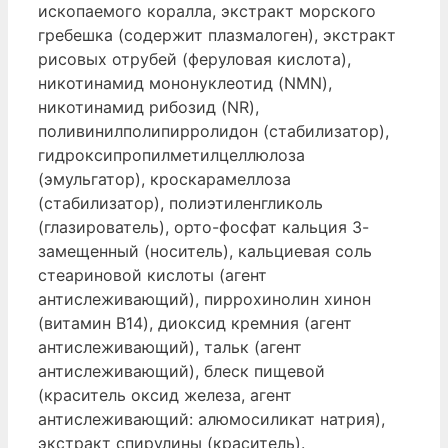
ископаемого коралла, экстракт морского
гребешка (содержит плазмалоген), экстракт
рисовых отрубей (феруловая кислота),
никотинамид мононуклеотид (NMN),
никотинамид рибозид (NR),
поливинилполипирролидон (стабилизатор),
гидроксипропилметилцеллюлоза
(эмульгатор), кроскарамеллоза
(стабилизатор), полиэтиленгликоль
(глазирователь), орто-фосфат кальция 3-
замещенный (носитель), кальциевая соль
стеариновой кислоты (агент
антислеживающий), пиррохинолин хинон
(витамин B14), диоксид кремния (агент
антислеживающий), тальк (агент
антислеживающий), блеск пищевой
(краситель оксид железа, агент
антислеживающий: алюмосиликат натрия),
экстракт спирулины (краситель).