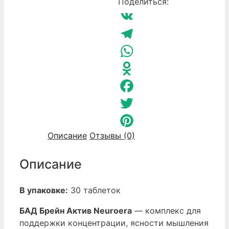
Брейн
Поделиться:
Актив
Neuroera
VK
Greenway
Telegram
WhatsApp
Odnoklassniki
Facebook
Twitter
Описание
Отзывы (0)
Pinterest
Описание
В упаковке:
30 таблеток
БАД Брейн Актив Neuroera
— комплекс для
поддержки концентрации, ясности мышления