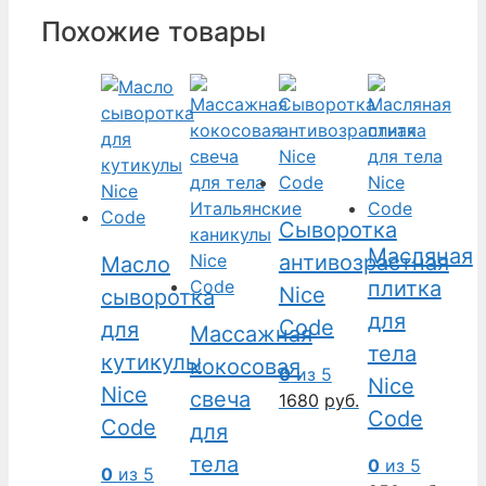
Похожие товары
Сыворотка
Масляная
антивозрастная
Масло
плитка
Nice
сыворотка
для
Code
для
Массажная
тела
кутикулы
кокосовая
0
из 5
Nice
Nice
свеча
1680
руб.
Code
Code
для
тела
0
из 5
0
из 5