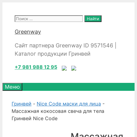
Перейти
к
Поиск:
содержимому
Greenway
Сайт партнера Greenway ID 9571546 |
Каталог продукции Гринвей
+7 981 988 12 95
Меню
Гринвей
-
Nice Code маски для лица
-
Массажная кокосовая свеча для тела
Гринвей Nice Code
Массажная