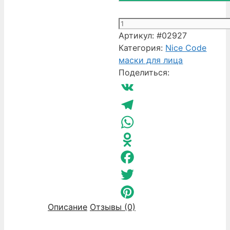
Количество
товара
Артикул:
#02927
Массажная
Категория:
Nice Code
кокосовая
маски для лица
свеча
Поделиться:
для
тела
VK
Гринвей
Nice
Telegram
Code
WhatsApp
Odnoklassniki
Facebook
Twitter
Описание
Отзывы (0)
Pinterest