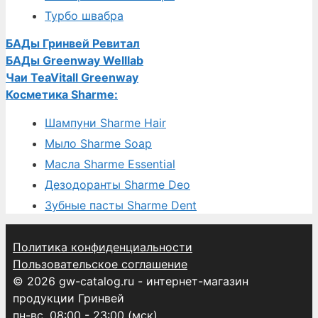
Турбо швабра
БАДы Гринвей Ревитал
БАДы Greenway Welllab
Чаи TeaVitall Greenway
Косметика Sharme:
Шампуни Sharme Hair
Мыло Sharme Soap
Масла Sharme Essential
Дезодоранты Sharme Deo
Зубные пасты Sharme Dent
Политика конфиденциальности
Пользовательское соглашение
© 2026 gw-catalog.ru - интернет-магазин
продукции Гринвей
пн-вс, 08:00 - 23:00 (мск)