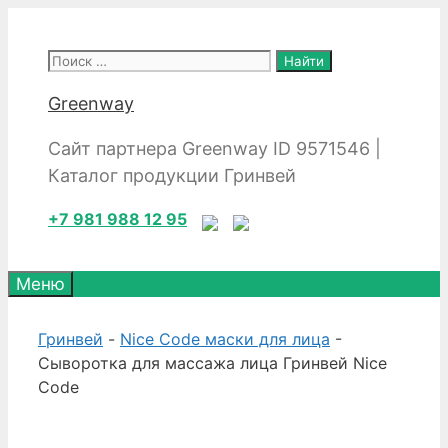
Перейти
к
Поиск:
содержимому
Greenway
Сайт партнера Greenway ID 9571546 |
Каталог продукции Гринвей
+7 981 988 12 95
Меню
Гринвей
-
Nice Code маски для лица
-
Сыворотка для массажа лица Гринвей Nice
Code