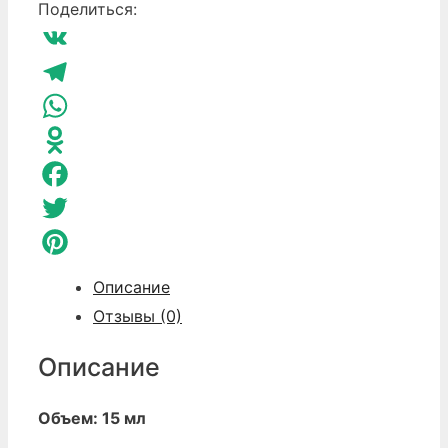
для
Поделиться:
массажа
лица
VK
Гринвей
Nice
Telegram
Code
WhatsApp
Odnoklassniki
Facebook
Twitter
Pinterest
Описание
Отзывы (0)
Описание
Объем: 15 мл