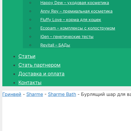
Happy Dew – уходовая косметика
Anny Rey – премиальная косметика
Fluffy Love – корма для кошек
Ecopam – комплексы с колострумом
iGen – генетические тесты
Revitall – БАДы
Статьи
Стать партнером
Доставка и оплата
Контакты
Гринвей
-
Sharme
-
Sharme Bath
- Бурлящий шар для ва