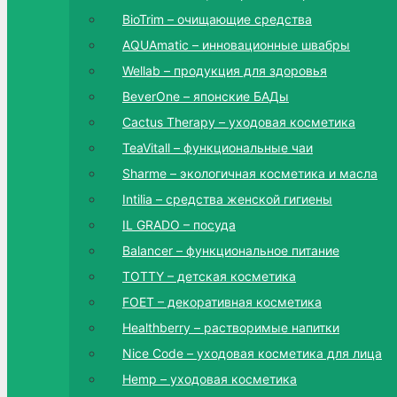
BioTrim – очищающие средства
AQUAmatic – инновационные швабры
Wellab – продукция для здоровья
BeverOne – японские БАДы
Cactus Therapy – уходовая косметика
TeaVitall – функциональные чаи
Sharme – экологичная косметика и масла
Intilia – средства женской гигиены
IL GRADO – посуда
Balancer – функциональное питание
TOTTY – детская косметика
FOET – декоративная косметика
Healthberry – растворимые напитки
Nice Code – уходовая косметика для лица
Hemp – уходовая косметика