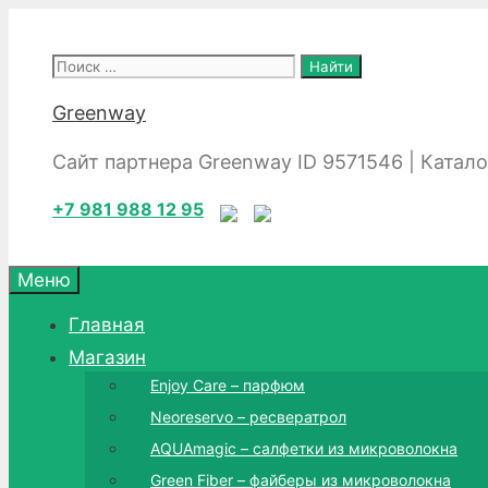
Перейти
к
Поиск:
содержимому
Greenway
Сайт партнера Greenway ID 9571546 | Катал
+7 981 988 12 95
Меню
Главная
Магазин
Enjoy Care – парфюм
Neoreservo – ресвератрол
AQUAmagic – салфетки из микроволокна
Green Fiber – файберы из микроволокна