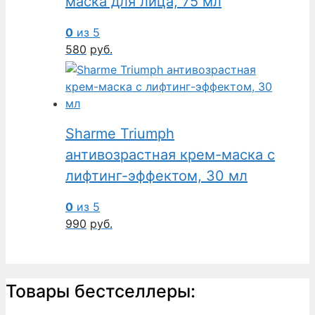
маска для лица, 75 мл
0
из 5
580
руб.
Sharme Triumph
антивозрастная крем-маска с
лифтинг-эффектом, 30 мл
0
из 5
990
руб.
Товары бестселлеры: