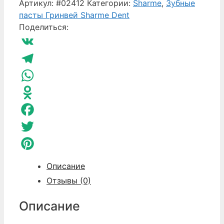
товара
Артикул:
#02412
Категории:
Sharme
,
Зубные
Антибактериальный
пасты Гринвей Sharme Dent
спрей
Поделиться:
Мята
и
VK
ментол
Greenway
Telegram
Sharme
WhatsApp
Dent
Odnoklassniki
Facebook
Twitter
Pinterest
Описание
Отзывы (0)
Описание