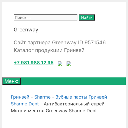
Перейти
к
Поиск:
содержимому
Greenway
Сайт партнера Greenway ID 9571546 |
Каталог продукции Гринвей
+7 981 988 12 95
Меню
Гринвей
-
Sharme
-
Зубные пасты Гринвей
Sharme Dent
- Антибактериальный спрей
Мята и ментол Greenway Sharme Dent