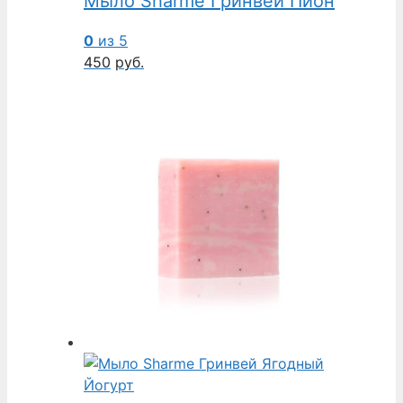
Мыло Sharme Гринвей Пион
0
из 5
450
руб.