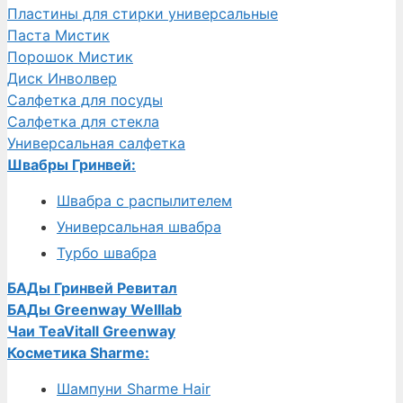
Пластины для стирки универсальные
Паста Мистик
Порошок Мистик
Диск Инволвер
Салфетка для посуды
Салфетка для стекла
Универсальная салфетка
Швабры Гринвей:
Швабра с распылителем
Универсальная швабра
Турбо швабра
БАДы Гринвей Ревитал
БАДы Greenway Welllab
Чаи TeaVitall Greenway
Косметика Sharme:
Шампуни Sharme Hair