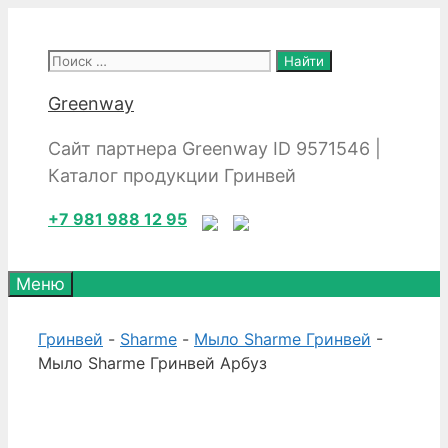
Перейти
к
Поиск:
содержимому
Greenway
Сайт партнера Greenway ID 9571546 |
Каталог продукции Гринвей
+7 981 988 12 95
Меню
Гринвей
-
Sharme
-
Мыло Sharme Гринвей
-
Мыло Sharme Гринвей Арбуз