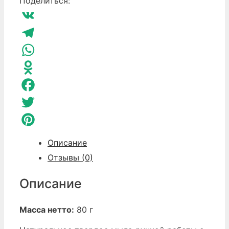
Поделиться:
Гринвей
Арбуз
VK
Telegram
WhatsApp
Odnoklassniki
Facebook
Twitter
Pinterest
Описание
Отзывы (0)
Описание
Масса нетто:
80 г