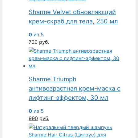
Sharme Velvet обновляющий
крем-скраб для тела, 250 мл
0
из 5
700
руб.
Sharme Triumph
антивозрастная крем-маска с
лифтинг-эффектом, 30 мл
0
из 5
990
руб.