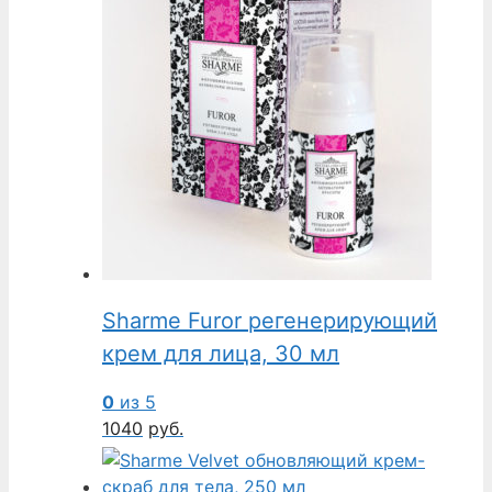
Sharme Furor регенерирующий
крем для лица, 30 мл
0
из 5
1040
руб.