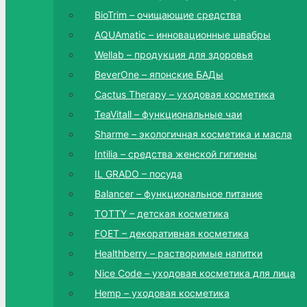
BioTrim – очищающие средства
AQUAmatic – инновационные швабры
Wellab – продукция для здоровья
BeverOne – японские БАДы
Cactus Therapy – уходовая косметика
TeaVitall – функциональные чаи
Sharme – экологичная косметика и масла
Intilia – средства женской гигиены
IL GRADO – посуда
Balancer – функциональное питание
TOTTY – детская косметика
FOET – декоративная косметика
Healthberry – растворимые напитки
Nice Code – уходовая косметика для лица
Hemp – уходовая косметика