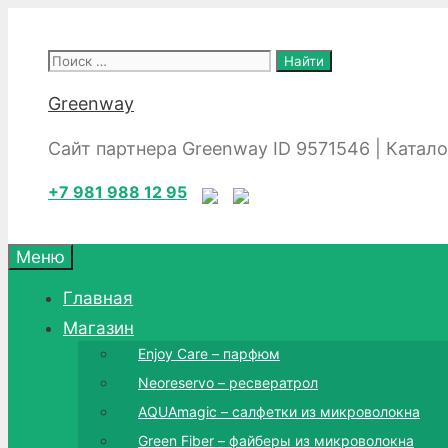
Перейти
к
Поиск:
содержимому
Greenway
Сайт партнера Greenway ID 9571546 | Катал
+7 981 988 12 95
Меню
Главная
Магазин
Enjoy Care – парфюм
Neoreservo – ресвератрол
AQUAmagic – салфетки из микроволокна
Green Fiber – файберы из микроволокна