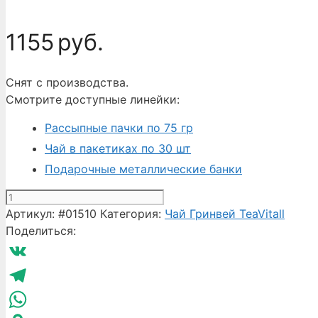
1155
руб.
Снят с производства.
Смотрите доступные линейки:
Рассыпные пачки по 75 гр
Чай в пакетиках по 30 шт
Подарочные металлические банки
Количество
товара
Артикул:
#01510
Категория:
Чай Гринвей TeaVitall
Чай
Поделиться:
Гринвей
Spring
VK
10
туба
Telegram
200