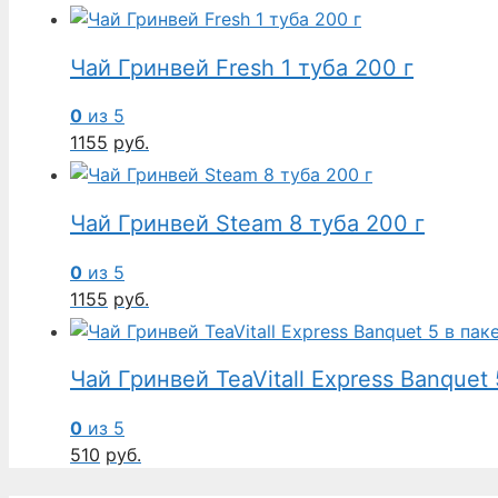
Чай Гринвей Fresh 1 туба 200 г
0
из 5
1155
руб.
Чай Гринвей Steam 8 туба 200 г
0
из 5
1155
руб.
Чай Гринвей TeaVitall Express Banquet 
0
из 5
510
руб.