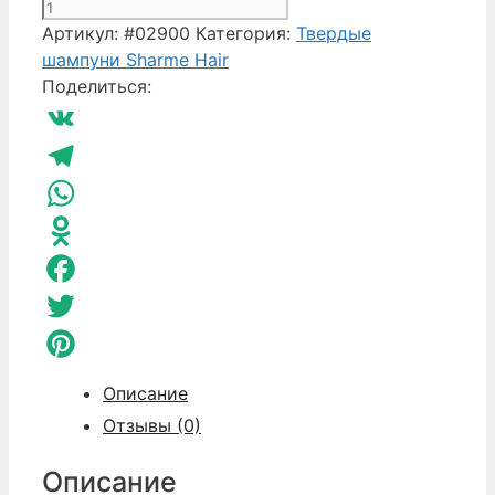
Количество
товара
Артикул:
#02900
Категория:
Твердые
Натуральный
шампуни Sharme Hair
твердый
Поделиться:
шампунь
тонизирующий
VK
Sharme
Hair
Telegram
Mint
WhatsApp
Odnoklassniki
Facebook
Twitter
Pinterest
Описание
Отзывы (0)
Описание