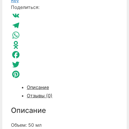
Rey
для
Поделиться:
лица
Lumiere
VK
Anny
Rey
Telegram
(Ани
WhatsApp
Рей)
Odnoklassniki
Facebook
Twitter
Pinterest
Описание
Отзывы (0)
Описание
Объем: 50 мл