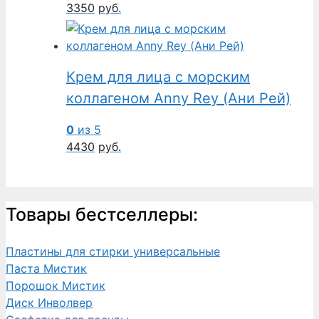
3350
руб.
Крем для лица с морским
коллагеном Anny Rey (Ани Рей)
0
из 5
4430
руб.
Товары бестселлеры:
Пластины для стирки универсальные
Паста Мистик
Порошок Мистик
Диск Инволвер