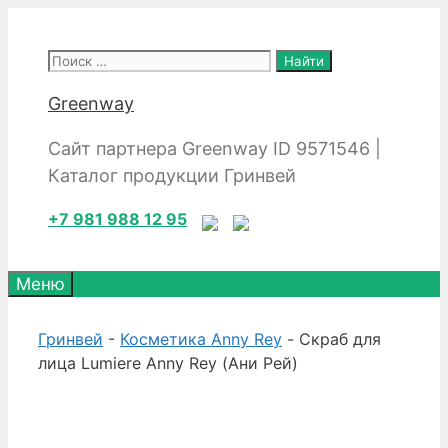
Перейти
к
Поиск:
содержимому
Greenway
Сайт партнера Greenway ID 9571546 |
Каталог продукции Гринвей
+7 981 988 12 95
Меню
Гринвей
-
Косметика Anny Rey
- Скраб для
лица Lumiere Anny Rey (Ани Рей)