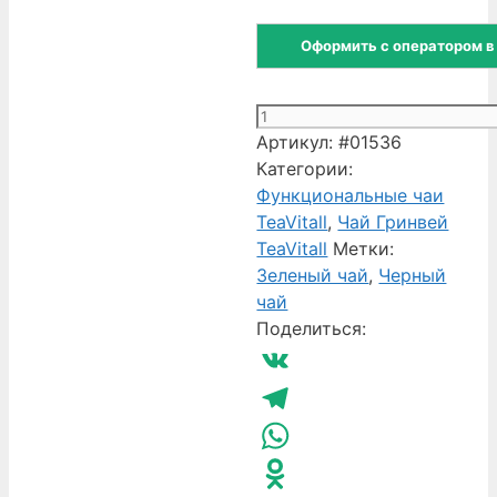
Оформить с оператором в
Количество
товара
Артикул:
#01536
Тонизирующий
Категории:
чай
Функциональные чаи
Гринвей
TeaVitall
,
Чай Гринвей
Bravo
TeaVitall
Метки:
4
Зеленый чай
,
Черный
пачка
чай
75
Поделиться:
г
VK
Telegram
WhatsApp