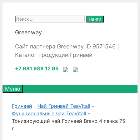
Перейти
к
Поиск:
содержимому
Greenway
Сайт партнера Greenway ID 9571546 |
Каталог продукции Гринвей
+7 981 988 12 95
Меню
Гринвей
-
Чай Гринвей TeaVitall
-
Функциональные чаи TeaVitall
-
Тонизирующий чай Гринвей Bravo 4 пачка 75
г