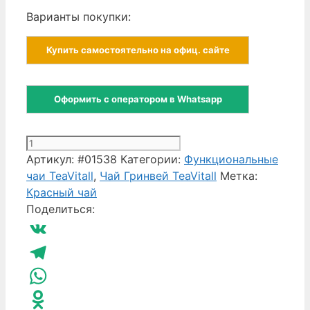
Варианты покупки:
Купить самостоятельно на офиц. сайте
Оформить с оператором в Whatsapp
Количество
товара
Артикул:
#01538
Категории:
Функциональные
Сердечно
чаи TeaVitall
,
Чай Гринвей TeaVitall
Метка:
сосудистый
Красный чай
чай
Поделиться:
Гринвей
Сardex
VK
6
пачка
Telegram
75
WhatsApp
г