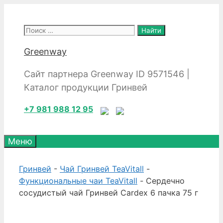
Перейти
к
Поиск:
содержимому
Greenway
Сайт партнера Greenway ID 9571546 |
Каталог продукции Гринвей
+7 981 988 12 95
Меню
Гринвей
-
Чай Гринвей TeaVitall
-
Функциональные чаи TeaVitall
- Сердечно
сосудистый чай Гринвей Сardex 6 пачка 75 г