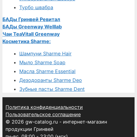
Турбо швабра
БАДы Гринвей Ревитал
БАДы Greenway Welllab
Чаи TeaVitall Greenway
Косметика Sharme:
Шампуни Sharme Hair
Мыло Sharme Soap
Масла Sharme Essential
Дезодоранты Sharme Deo
Зубные пасты Sharme Dent
Политика конфиденциальности
Пользовательское соглашение
© 2026 gw-catalog.ru - интернет-магазин
продукции Гринвей
пн-вс, 08:00 - 23:00 (мск)